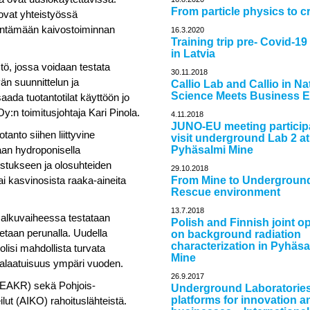
From particle physics to c
ovat yhteistyössä
hentämään kaivostoiminnan
16.3.2020
Training trip pre- Covid-19
in Latvia
tö, jossa voidaan testata
30.11.2018
än suunnittelun ja
Callio Lab and Callio in Na
Science Meets Business E
aada tuotantotilat käyttöön jo
:n toimitusjohtaja Kari Pinola.
4.11.2018
JUNO-EU meeting particip
anto siihen liittyvine
visit underground Lab 2 at
aan hydroponisella
Pyhäsalmi Mine
istukseen ja olosuhteiden
29.10.2018
ai kasvinosista raaka-aineita
From Mine to Undergroun
Rescue environment
13.7.2018
ä alkuvaiheessa testataan
Polish and Finnish joint o
etaan perunalla. Uudella
on background radiation
characterization in Pyhäsa
lisi mahdollista turvata
Mine
salaatuisuus ympäri vuoden.
26.9.2017
 (EAKR) sekä Pohjois-
Underground Laboratories
platforms for innovation 
ut (AIKO) rahoituslähteistä.