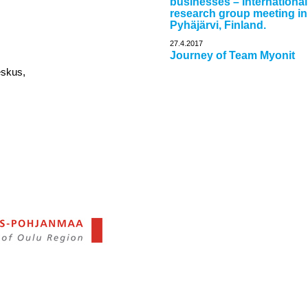
businesses – International
research group meeting in
Pyhäjärvi, Finland.
27.4.2017
Journey of Team Myonit
eskus,