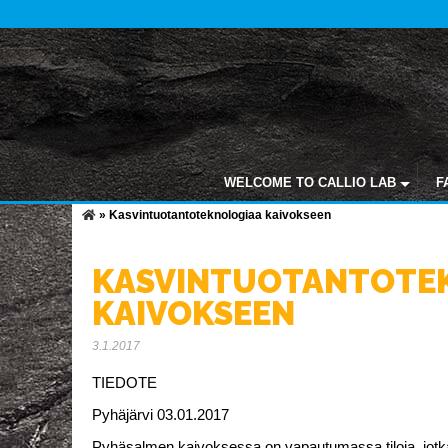
WELCOME TO CALLIO LAB
F
»
Kasvintuotantoteknologiaa kaivokseen
KASVINTUOTANTOTE
KAIVOKSEEN
3.1.2017
TIEDOTE
Pyhäjärvi 03.01.2017
Pyhäsalmen kaivoksessa on vapautumassa tiloja, jotka