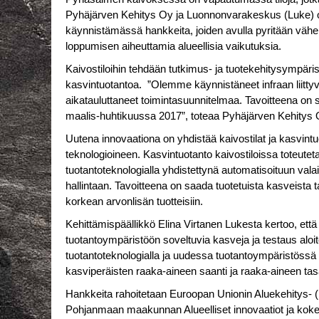
Pyhäjärven Kehitys Oy ja Luonnonvarakeskus (Luke) 
käynnistämässä hankkeita, joiden avulla pyritään vä
loppumisen aiheuttamia alueellisia vaikutuksia.
Kaivostiloihin tehdään tutkimus- ja tuotekehitysympäris
kasvintuotantoa. ”Olemme käynnistäneet infraan liittyv
aikatauluttaneet toimintasuunnitelmaa. Tavoitteena on s
maalis-huhtikuussa 2017”, toteaa Pyhäjärven Kehitys Oy
Uutena innovaationa on yhdistää kaivostilat ja kasvintuot
teknologioineen. Kasvintuotanto kaivostiloissa toteutet
tuotantoteknologialla yhdistettynä automatisoituun vala
hallintaan. Tavoitteena on saada tuotetuista kasveista t
korkean arvonlisän tuotteisiin.
Kehittämispäällikkö Elina Virtanen Lukesta kertoo, ett
tuotantoympäristöön soveltuvia kasveja ja testaus aloit
tuotantoteknologialla ja uudessa tuotantoympäristössä o
kasviperäisten raaka-aineen saanti ja raaka-aineen ta
Hankkeita rahoitetaan Euroopan Unionin Aluekehitys-
Pohjanmaan maakunnan Alueelliset innovaatiot ja kokeil