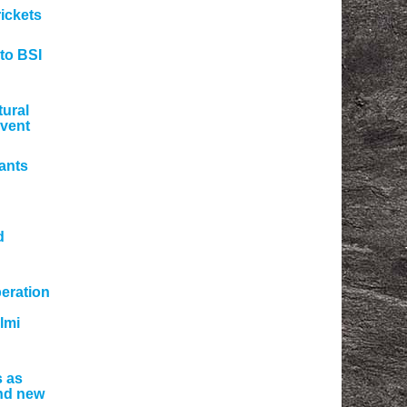
rickets
 to BSI
tural
vent
ants
d
peration
lmi
 as
and new