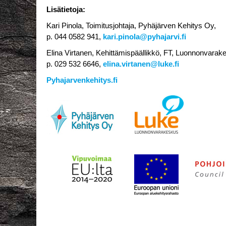
Lisätietoja:
Kari Pinola, Toimitusjohtaja, Pyhäjärven Kehitys Oy,
p. 044 0582 941,
kari.pinola@pyhajarvi.fi
Elina Virtanen, Kehittämispäällikkö, FT, Luonnonvarak
p. 029 532 6646,
elina.virtanen@luke.fi
Pyhajarvenkehitys.fi