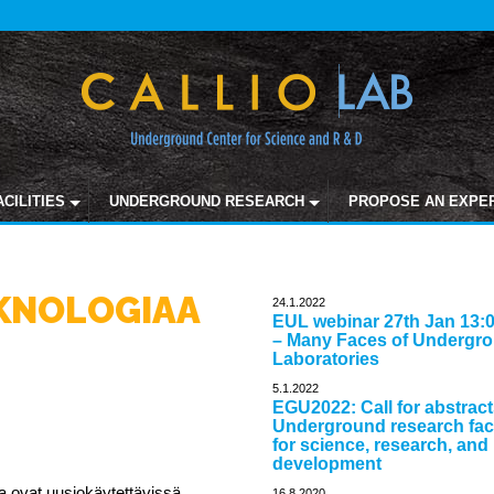
ACILITIES
UNDERGROUND RESEARCH
PROPOSE AN EXPE
KNOLOGIAA
24.1.2022
EUL webinar 27th Jan 13:
– Many Faces of Undergr
Laboratories
5.1.2022
EGU2022: Call for abstrac
Underground research faci
for science, research, and
development
 ovat uusiokäytettävissä.
16.8.2020