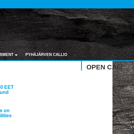
RIMENT
PYHÄJÄRVEN CALLIO
OPEN CALL
00 EET
ound
ts on
lities